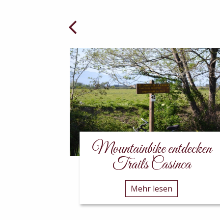
gebiet
Mountainbike entdecken
na
Trails Casinca
Mehr lesen