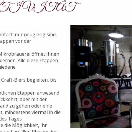
TIVITÄT
infach nur neugierig sind,
Etappen vor der
 Mikrobrauerei öffnet Ihnen
ernen. Alle diese Etappen
hiedene
Craft-Biers begleiten, bis
ntlichen Etappen anwesend
kkehrt, aber mit der
trand zu gehen oder eine
ht, mindestens viermal in die
des Tages.
 die Möglichkeit, Ihr
n und an allen Phasen des