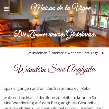
>
BACK
BACK
UNSER GÄSTETISCH
KONTAKT UND ZUGANG
AUFENTHALTE UND AKTIVITÄTEN
Die Zimmer unseres Gästehauses
YOUTUBE
ANFRAGE NACH VERFÜGBARKEIT
PARTNER
Willkommen
Zimmer
Wandern Sant Anghjulu
Wandern Sant Anghjulu
Spaziergänge rund um das Gästehaus der Rebe
während im Hause der Rebe zu bleiben, können Sie
eine Wanderung auf dem Berg anghjulu Gesundheit
berücksichtigen. Ein paar Kilometer von unserem Dorf