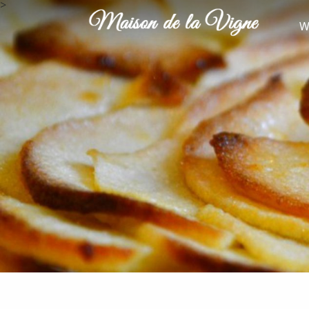
>
BACK
BACK
W
UNSER GÄSTETISCH
AUFENTHALTE UND
KONTAKT UND ZUGANG
AKTIVITÄTEN
YOUTUBE
ANFRAGE NACH
VERFÜGBARKEIT
PARTNER