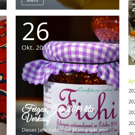
Mehr
26
D
D
Okt. 2014
M
V
Ar
20
20
Feigen Jam 2014 lila
20
Verkauf
20
Dieses Jahr haben wir Marmelade von
20