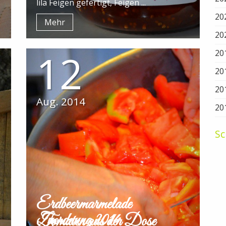
lila Feigen gefertigt, Feigen ...
20
Mehr
20
12
20
20
20
Aug. 2014
20
Sc
Erdbeermarmelade
Zuordnung 2014
Tomaten aus der Dose