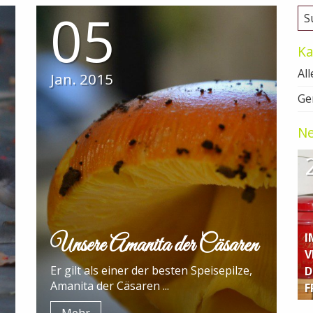
05
Ka
All
Jan. 2015
Ge
Ne
I
Unsere Amanita der Cäsaren
V
Er gilt als einer der besten Speisepilze,
D
Amanita der Cäsaren ...
F