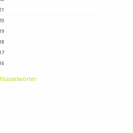
21
20
19
18
17
16
hlüsselwörter