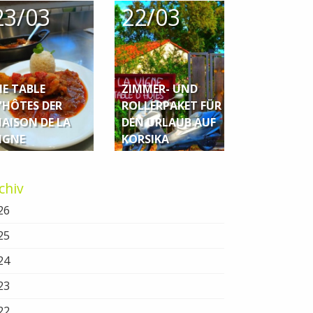
23/03
22/03
IE TABLE
ZIMMER- UND
'HÔTES DER
ROLLERPAKET FÜR
AISON DE LA
DEN URLAUB AUF
IGNE
KORSIKA
chiv
26
25
24
23
22