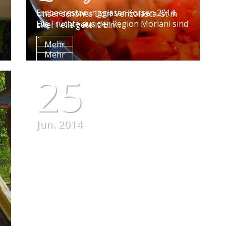
Erdbeerestörunggläser Korsen 2014.
Unser schönes Dorf Venzolasca ist in
Die Früchte aus der Region Moriani sind
zwei Teile geteilt. Ein ...
...
Mehr
Mehr
25
Jun. 2014