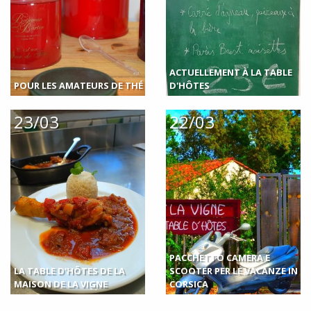
ACTUELLEMENT À LA TABLE
POUR LES AMATEURS DE THÉ
D'HÔTES
23/03
22/03
PACCHETTO CAMERA E
LA TABLE D'HÔTES DE LA
SCOOTER PER LE VACANZE IN
MAISON DE LA VIGNE
CORSICA